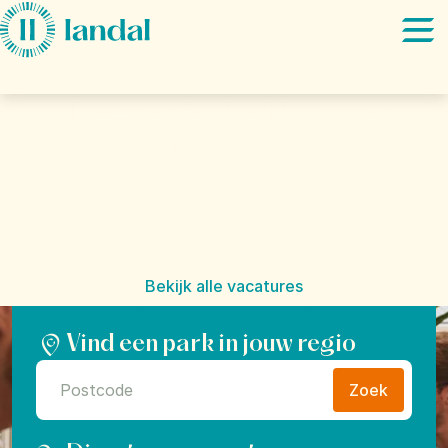
Ga direct naar:
Hoofdinhoud
Je werk. Je Happy
Place.
Hoe zou je het vinden om mensen hun mooiste
vakantie te laten beleven? Dat is het doel van Landal:
"Give everyone the freedom to find their Happy Place".
Bekijk alle vacatures
Vind een park in jouw regio
Zoek