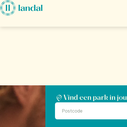
Ga direct naar:
Hoofdinhoud
Je 
Hoe zou je 
is het d
Vind een park in jo