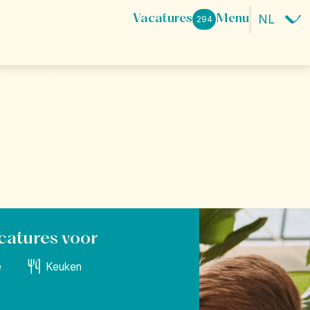
Vacatures
Menu
294
ace.
beleven? Dat
eir Happy
catures voor
e
Keuken