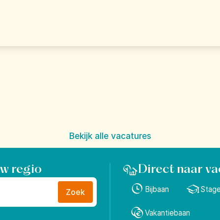
werk. Je Happy Pl
het vinden om mensen hun mooiste vakantie te laten 
oel van Landal: "Give everyone the freedom to find th
Place".
Bekijk alle vacatures
uw regio
Direct naar va
Bijbaan
Stag
Zoek
Vakantiebaan