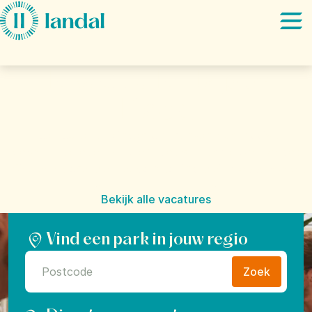
Ga direct naar:
Hoofdinhoud
Je werk. Je Happy
Place.
Hoe zou je het vinden om mensen hun mooiste
vakantie te laten beleven? Dat is het doel van Landal:
"Give everyone the freedom to find their Happy Place".
Bekijk alle vacatures
Vind een park in jouw regio
Zoek