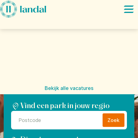
Ga direct naar:
Hoofdinhoud
Je werk. Je Happy
Place.
Hoe zou je het vinden om mensen hun mooiste
vakantie te laten beleven? Dat is het doel van Landal:
"Give everyone the freedom to find their Happy Place".
Bekijk alle vacatures
Vind een park in jouw regio
Zoek