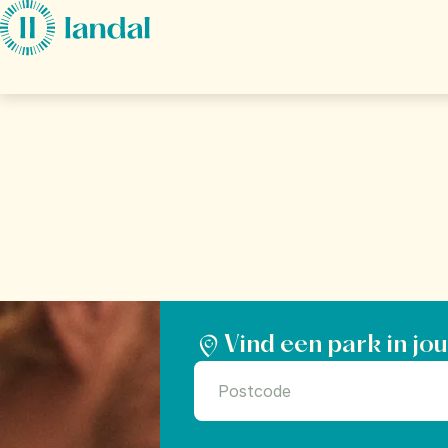
Ga direct naar:
Hoofdinhoud
Je 
Hoe zou je 
is het d
Vind een park in jo