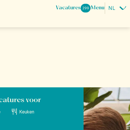
Vacatures
Menu
299
ace.
beleven? Dat
eir Happy
catures voor
e
Keuken