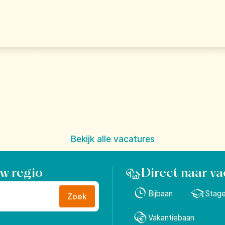
werk. Je Happy Pl
het vinden om mensen hun mooiste vakantie te laten 
oel van Landal: "Give everyone the freedom to find th
Place".
Bekijk alle vacatures
uw regio
Direct naar va
Bijbaan
Stag
Zoek
Vakantiebaan