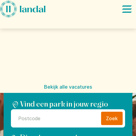
Ga direct naar:
Hoofdinhoud
Je werk. Je Happy
Place.
Hoe zou je het vinden om mensen hun mooiste
vakantie te laten beleven? Dat is het doel van Landal:
"Give everyone the freedom to find their Happy Place".
Bekijk alle vacatures
Vind een park in jouw regio
Zoek