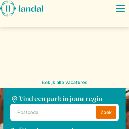
Ga direct naar:
Hoofdinhoud
Je werk. Je Happy
Place.
Hoe zou je het vinden om mensen hun mooiste
vakantie te laten beleven? Dat is het doel van Landal:
"Give everyone the freedom to find their Happy Place".
Bekijk alle vacatures
Vind een park in jouw regio
Zoek