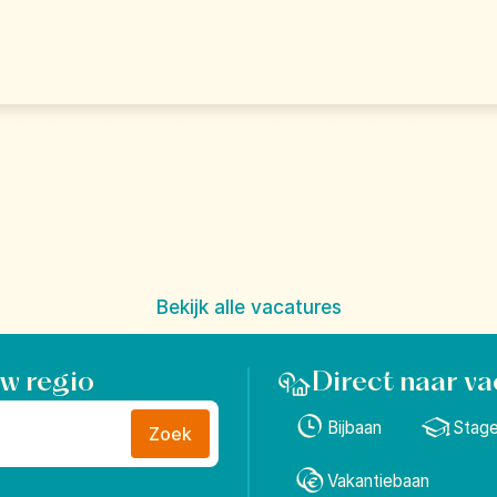
werk. Je Happy Pl
het vinden om mensen hun mooiste vakantie te laten 
oel van Landal: "Give everyone the freedom to find th
Place".
Bekijk alle vacatures
uw regio
Direct naar va
Bijbaan
Stag
Zoek
Vakantiebaan