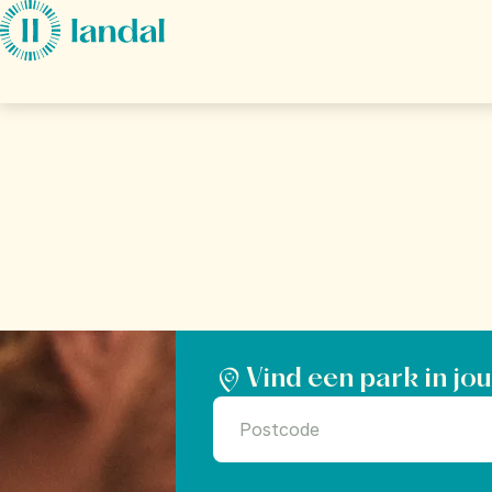
Ga direct naar:
Hoofdinhoud
Je 
Hoe zou je 
is het d
Vind een park in jo