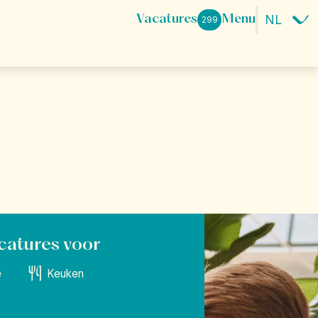
Vacatures
Menu
299
ace.
beleven? Dat
eir Happy
catures voor
e
Keuken